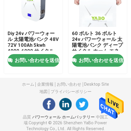
12V パワーウォール電池
Diy 24v パワーウォー
60 ボルト 36 ボルト
24V パワーウォール電池
ル 太陽電池バンク 48V
24v パワーウォール 太
72V 100Ah 5kwh
陽電池バンク ディープ
4000-6000 サイクル
サイクル ホーム エネ
48v パワーウォール電池
RS485 CAN
ルギー ストレージ
お問い合わせを送信
お問い合わせを送信
100Ah
リチウム携帯用発電所
ホーム
企業情報
お問い合わせ
Desktop Site
防水 パワーウォール バッテリー
地図
プライバシーポリシー
パワーウォール電池パワーウォール
品質
パワーウォール ホームバッテリー
中国工
場.Copyright © 2026 Shenzhen YaBo Power
UPS パワーウォール バッテリー
Technology Co., Ltd.. All Rights Reserved.