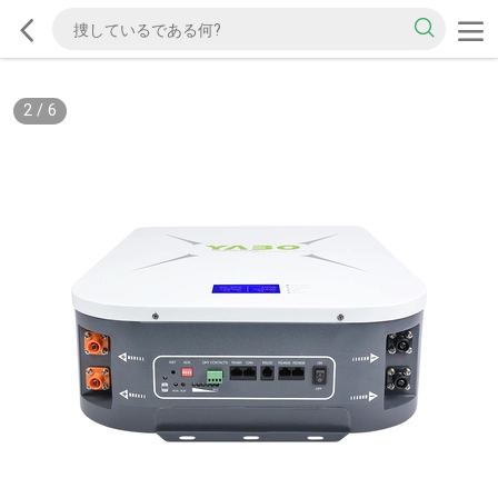
2
/
6