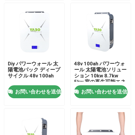
わたしたち に つい て
工場 ツアー
品質管理
Diy パワーウォール 太
48v 100ah パワーウォ
陽電池パック ディープ
ール 太陽電池ソリュー
連絡 ください
サイクル 48v 100ah
ション 10kw 8.7kw
5kw 家の再生可能エネ
ルギー
お問い合わせを送信
お問い合わせを送信
ニュース
引金 を 求め て ください
パワーウォール ホームバッテリー