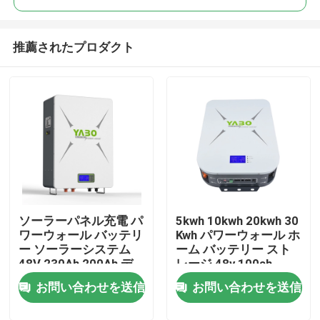
推薦されたプロダクト
ソーラーパネル充電 パ
5kwh 10kwh 20kwh 30
家へ
ワーウォール バッテリ
Kwh パワーウォール ホ
ー ソーラーシステム
ーム バッテリー スト
48V 230Ah 200Ah デ
レージ 48v 100ah
製品
ィープサイクル LFP
お問い合わせを送信
お問い合わせを送信
ビデオ