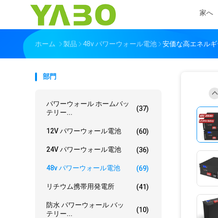
家へ
ホーム
製品
48v パワーウォール電池
安価な高エネルギー 5
部門
パワーウォール ホームバッ
(37)
テリー...
12V パワーウォール電池
(60)
24V パワーウォール電池
(36)
48v パワーウォール電池
(69)
リチウム携帯用発電所
(41)
防水 パワーウォール バッ
(10)
テリー...