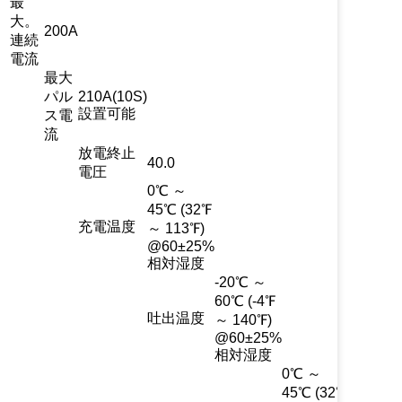
最
大。
200A
連続
電流
最大
パル
210A(10S)
設置可能
ス電
流
放電終止
40.0
電圧
0℃ ～
45℃ (32℉
充電温度
～ 113℉)
@60±25%
相対湿度
-20℃ ～
60℃ (-4℉
吐出温度
～ 140℉)
@60±25%
相対湿度
0℃ ～
45℃ (32℉