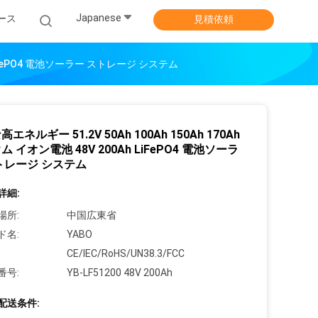
Japanese
ース
見積依頼
h LiFePO4 電池ソーラー ストレージ システム
エネルギー 51.2V 50Ah 100Ah 150Ah 170Ah
 イオン電池 48V 200Ah LiFePO4 電池ソーラ
トレージ システム
詳細:
場所:
中国広東省
ド名:
YABO
CE/IEC/RoHS/UN38.3/FCC
番号:
YB-LF51200 48V 200Ah
配送条件: