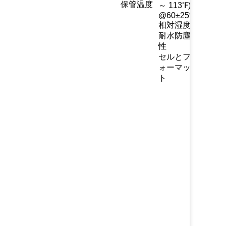
保管温度
～ 113℉)
@60±25%
相対湿度
耐水防塵
IP54
性
セルとフ
ォーマッ
(16S1P)
ト
ケーシ
ング