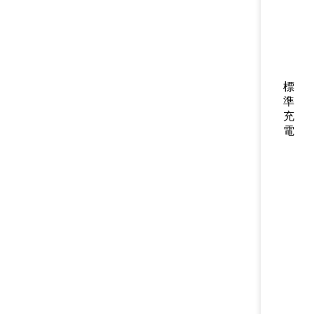
標
準
充
電