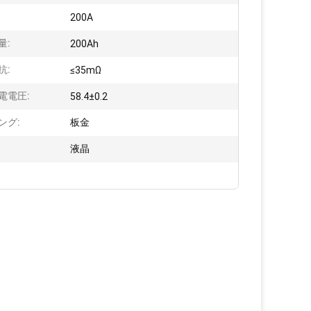
:
200A
量:
200Ah
抗:
≤35mΩ
電電圧:
58.4±0.2
ング:
板金
液晶