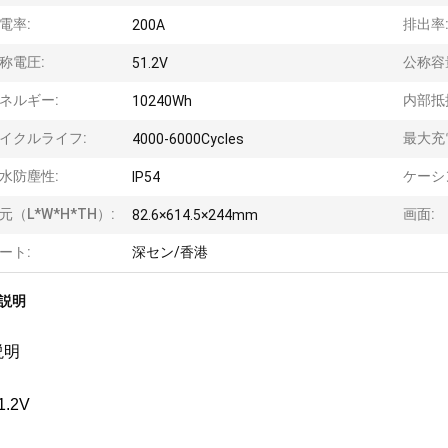
電率:
排出率
200A
称電圧:
公称容
51.2V
ネルギー:
内部抵
10240Wh
イクルライフ:
最大充
4000-6000Cycles
水防塵性:
ケーシ
IP54
元（L*W*H*TH）:
画面:
82.6×614.5×244mm
ート:
深セン/香港
説明
説明
1.2V