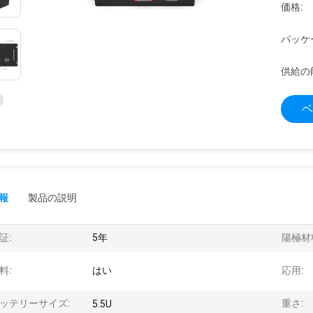
価格:
パッケ
供給の
ベ
報
製品の説明
証:
5年
陽極材
料:
はい
応用:
ッテリーサイズ:
重さ:
5.5U