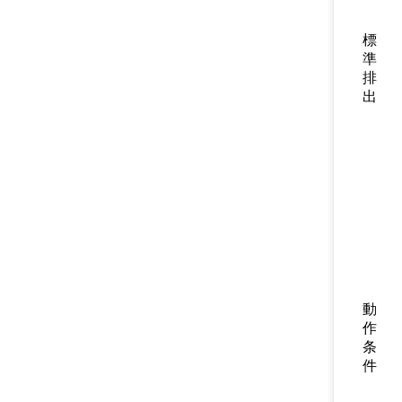
標
準
排
出
動
作
条
件