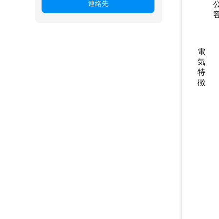
連絡先
電
気
特
徴