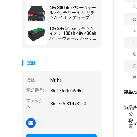
オン ディープ サイクル
充
48v 300ah パワーウォー
ル バッテリー セル リチ
ウム イオン ディープ サ
公
イクル 51.2v 50Ah
250Ah
12v 24v 51.2v リチウム
エ
イオン 100ah 48v 400ah
パワーウォール バッテ
サ
リー パック販売
耐
接触
次
ポ
接触:
Mr. he
電話番号:
86-18576759460
製品の
ファック
86- 755-81473150
ス:
製品
公
称
5
電
圧