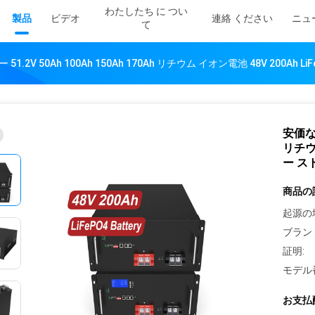
わたしたち に つい
製品
ビデオ
連絡 ください
ニュ
て
1.2V 50Ah 100Ah 150Ah 170Ah リチウム イオン電池 48V 200A
安価な高
リチウム
ー ス
商品の
起源の
ブラン
証明:
モデル
お支払