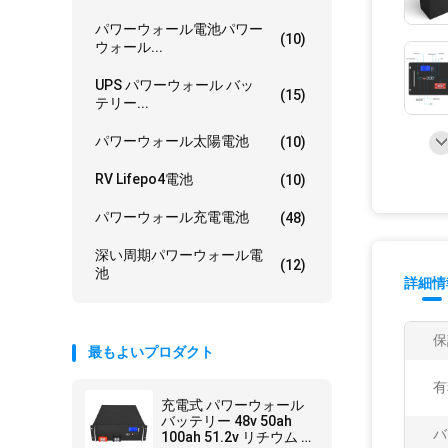
パワーウォール電池パワー
(10)
ウォール...
UPS パワーウォール バッ
(15)
テリー...
パワーウォール太陽電池
(10)
RV Lifepo4電池
(10)
パワーウォール充電電池
(48)
深い周期パワーウォール電
(12)
池
詳細情
保
最もよいプロダクト
有
充電式 パワーウォール
バッテリー 48v 50ah
バ
100ah 51.2v リチウム イ