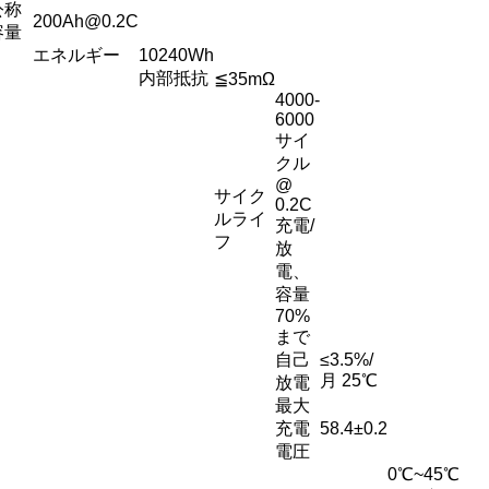
公称
200Ah@0.2C
容量
エネルギー
10240Wh
内部抵抗
≦35mΩ
4000-
6000
サイ
クル
@
サイク
0.2C
ルライ
充電/
フ
放
電、
容量
70%
まで
自己
≤3.5%/
月 25℃
放電
最大
充電
58.4±0.2
電圧
0℃~45℃