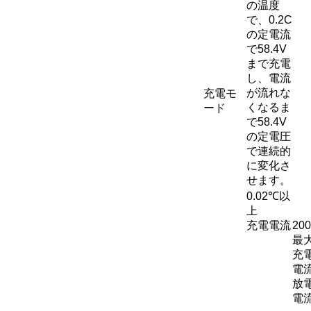
の温度
で、0.2C
の定電流
で58.4V
まで充電
し、電流
が流れな
充電モ
くなるま
ード
で58.4V
の定電圧
で連続的
に変化さ
せます。
0.02℃以
上
充電電流
20
最
充
電
放
電